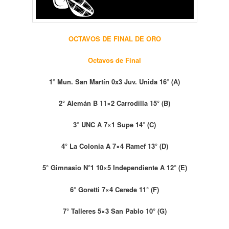
OCTAVOS DE FINAL DE ORO
Octavos de Final
1° Mun. San Martín 0x3 Juv. Unida 16° (A)
2° Alemán B 11×2 Carrodilla 15° (B)
3° UNC A 7×1 Supe 14° (C)
4° La Colonia A 7×4 Ramef 13° (D)
5° Gimnasio N°1 10×5 Independiente A 12° (E)
6° Goretti 7×4 Cerede 11° (F)
7° Talleres 5×3 San Pablo 10° (G)