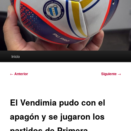
Menú
Inicio
principal
Navegación
←
Anterior
Siguiente
→
de
entradas
El Vendimia pudo con el
apagón y se jugaron los
partidos de Primera,