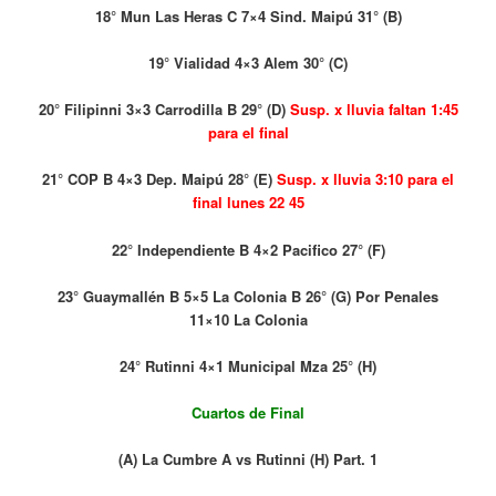
18° Mun Las Heras C 7×4 Sind. Maipú 31° (B)
19° Vialidad 4×3 Alem 30° (C)
20° Filipinni 3×3 Carrodilla B 29° (D)
Susp. x lluvia faltan 1:45
para el final
21° COP B 4×3 Dep. Maipú 28° (E)
Susp. x lluvia 3:10 para el
final lunes 22 45
22° Independiente B 4×2 Pacifico 27° (F)
23° Guaymallén B 5×5 La Colonia B 26° (G) Por Penales
11×10 La Colonia
24° Rutinni 4×1 Municipal Mza 25° (H)
Cuartos de Final
(A) La Cumbre A vs Rutinni (H) Part. 1