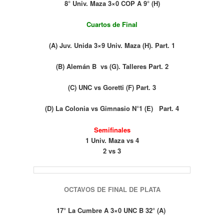
8° Univ. Maza 3×0 COP A 9° (H)
Cuartos de Final
(A) Juv. Unida 3×9 Univ. Maza (H). Part. 1
(B) Alemán B vs (G). Talleres Part. 2
(C) UNC vs Goretti (F) Part. 3
(D) La Colonia vs Gimnasio N°1 (E) Part. 4
Semifinales
1 Univ. Maza vs 4
2 vs 3
OCTAVOS DE FINAL DE PLATA
17° La Cumbre A 3×0 UNC B 32° (A)