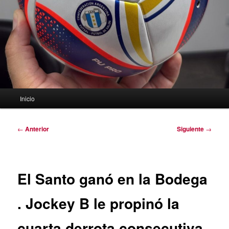
Menú
Inicio
principal
Navegación
←
Anterior
Siguiente
→
de
entradas
El Santo ganó en la Bodega
. Jockey B le propinó la
cuarta derrota consecutiva