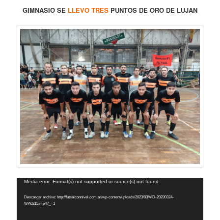
GIMNASIO SE
LLEVO TRES
PUNTOS DE ORO DE LUJAN
Reproductor
Media error: Format(s) not supported or source(s) not found
de
Descargar archivo: http://futsalconnivel.com.ar/wp-content/uploads/2023/03/VID-20230324-
vídeo
WA0215.mp4?_=1