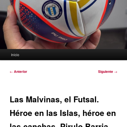
Menú
Inicio
principal
Navegación
←
Anterior
Siguiente
→
de
entradas
Las Malvinas, el Futsal.
Héroe en las Islas, héroe en
las canchas. Pirulo Barria