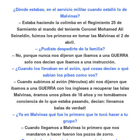
¿Dónde estabas, en el servicio militar cuando estalló lo de
Malvinas?
– Estaba haciendo la colimba en el Regimiento 25 de
Sarmiento al mando del teniente Coronel Mohamed Alí
Seineldín, fuimos los primeros en tomar las Malvinas el 2 de
abril.
– ¿Pudiste despedirte de la familia?
– No, porque nunca nos dijeron que íbamos a una GUERRA
solo nos decían que íbamos a una instrucción.
– ¿Cuando los llevaban en el avión, qué cosas decían o qué
sabían los pibes como vos?
– Cuando subimos al avión (Hércules) ahí nos dijeron que
íbamos a una GUERRA con los ingleses a recuperar las Islas
Malvinas, éramos unos pibes de 18 años y no tomábamos
conciencia de lo que estaba pasando, decían: llevamos
balas de verdad!
– ¿Ya en Malvinas qué fue lo primero que le tocó hacer a tu
grupo?
– Cuando llegamos a Malvinas lo primero que nos
mandaron a hacer fueron los pozos de zorro.