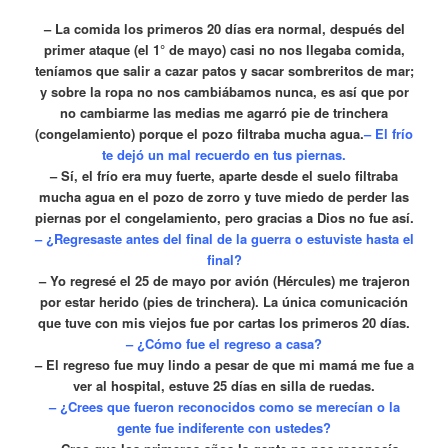
– La comida los primeros 20 días era normal, después del
primer ataque (el 1° de mayo) casi no nos llegaba comida,
teníamos que salir a cazar patos y sacar sombreritos de mar;
y sobre la ropa no nos cambiábamos nunca, es así que por
no cambiarme las medias me agarró pie de trinchera
(congelamiento) porque el pozo filtraba mucha agua.
– El frío
te dejó un mal recuerdo en tus piernas.
– Sí, el frío era muy fuerte, aparte desde el suelo filtraba
mucha agua en el pozo de zorro y tuve miedo de perder las
piernas por el congelamiento, pero gracias a Dios no fue así.
– ¿Regresaste antes del final de la guerra o estuviste hasta el
final?
– Yo regresé el 25 de mayo por avión (Hércules) me trajeron
por estar herido (pies de trinchera). La única comunicación
que tuve con mis viejos fue por cartas los primeros 20 días.
– ¿Cómo fue el regreso a casa?
– El regreso fue muy lindo a pesar de que mi mamá me fue a
ver al hospital, estuve 25 días en silla de ruedas.
– ¿Crees que fueron reconocidos como se merecían o la
gente fue indiferente con ustedes?