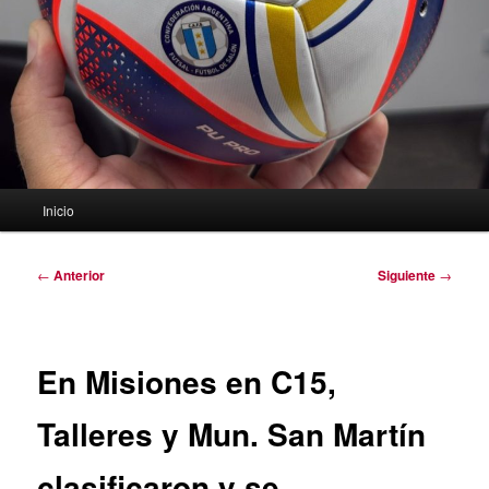
Menú
Inicio
principal
Navegación
←
Anterior
Siguiente
→
de
entradas
En Misiones en C15,
Talleres y Mun. San Martín
clasificaron y se