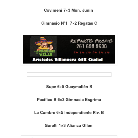
Covimeni 7×3 Mun. Junin
Gimnasio N°1 7×2 Regatas C
Supe 6×5 Guaymallén B
Pacifico B 6×3 Gimnasia Esgrima
La Cumbre 6×5 Independiente Riv. B
Goretti 1×3 Alianza Gllén