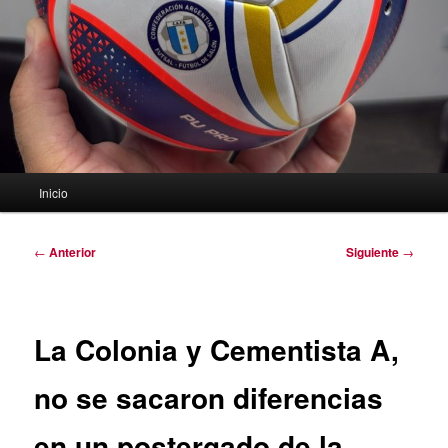
Menú
Inicio
principal
Navegación
←
Anterior
Siguiente
→
de
entradas
La Colonia y Cementista A,
no se sacaron diferencias
en un postergado de la