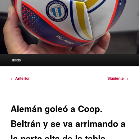
Menú
Inicio
principal
Navegación
←
Anterior
Siguiente
→
de
entradas
Alemán goleó a Coop.
Beltrán y se va arrimando a
la parte alta de la tabla.