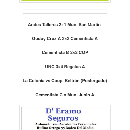
Andes Talleres 2×1 Mun. San Martín
Godoy Cruz A 2×2 Cementista A
Cementista B 2×2 COP
UNC 3×4 Regatas A
La Colonia vs Coop. Beltrán (Postergado)
Cementista C x Mun. Junin A