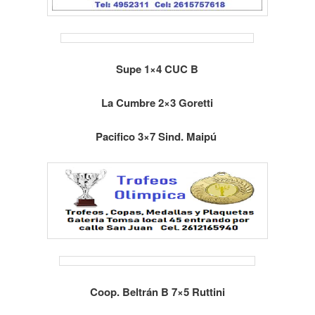
Supe 1×4 CUC B
La Cumbre 2×3 Goretti
Pacifico 3×7 Sind. Maipú
Coop. Beltrán B 7×5 Ruttini