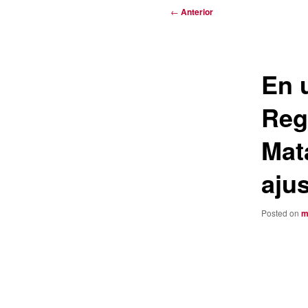
Navegación
←
Anterior
de
entradas
En 
Reg
Mat
aju
Posted on
m