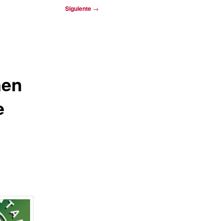
Siguiente
→
nen
e