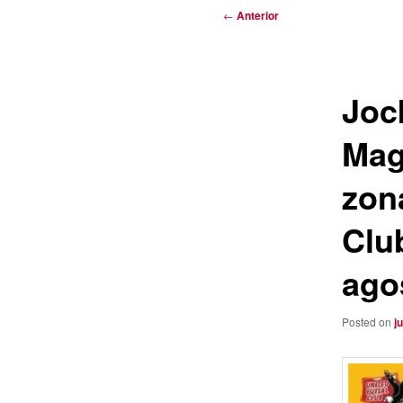
Navegación
←
Anterior
de
entradas
Joc
Mag
zona
Clu
ago
Posted on
j