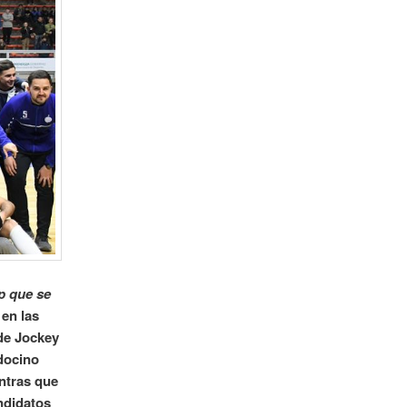
p que se
 en las
 de Jockey
docino
entras que
ndidatos