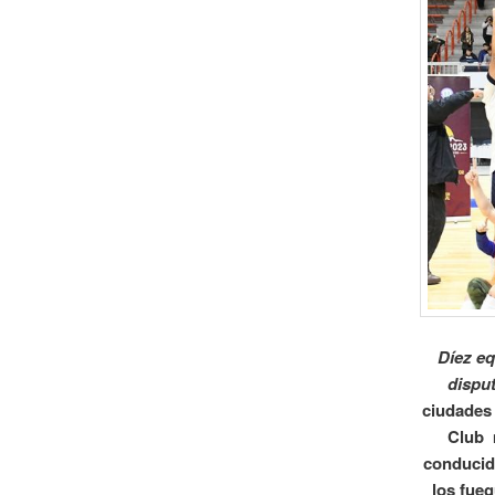
Díez eq
disput
ciudades 
Club 
conducido
los fue