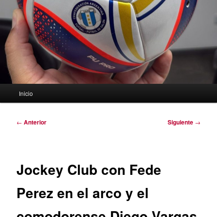
Menú
Inicio
principal
Navegación
←
Anterior
Siguiente
→
de
entradas
Jockey Club con Fede
Perez en el arco y el
comodorense Diego Vargas