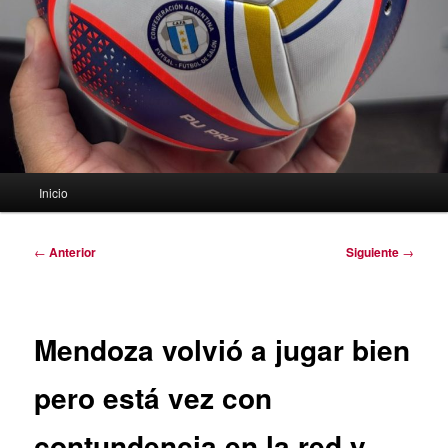
Menú
Inicio
principal
Navegación
←
Anterior
Siguiente
→
de
entradas
Mendoza volvió a jugar bien
pero está vez con
contundencia en la red y