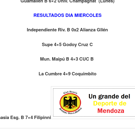
Guamallén B 6×2 Univ. Champagnat (Lunes)
RESULTADOS DIA MIERCOLES
Independiente Riv. B 0x2 Alianza Gllén
Supe 4×5 Godoy Cruz C
Mun. Maipú B 4×3 CUC B
La Cumbre 4×9 Coquimbito
sia Esg. B 7×4 Filipinni