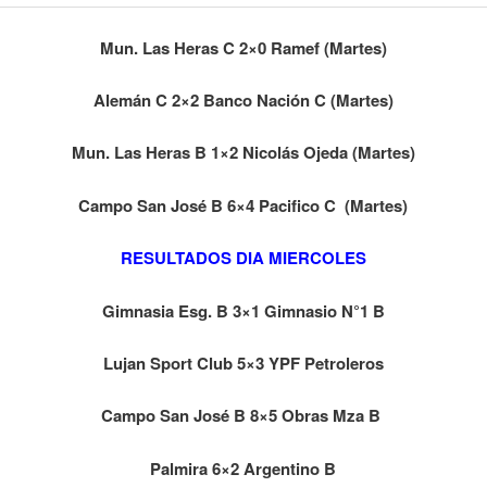
Mun. Las Heras C 2×0 Ramef (Martes)
Alemán C 2×2 Banco Nación C (Martes)
Mun. Las Heras B 1×2 Nicolás Ojeda
(Martes)
Campo San José B 6×4 Pacifico C
(Martes)
RESULTADOS DIA MIERCOLES
Gimnasia Esg. B 3×1 Gimnasio N°1 B
Lujan Sport Club 5×3 YPF Petroleros
Campo San José B 8×5 Obras Mza B
Palmira 6×2 Argentino B