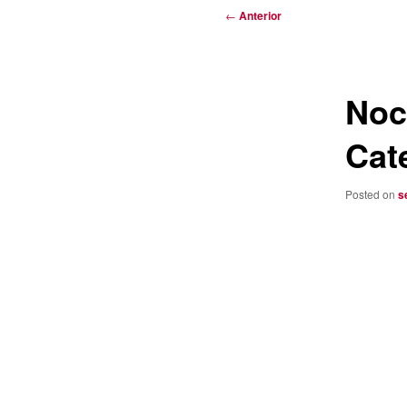
Navegación
←
Anterior
de
entradas
Noc
Cat
Posted on
s