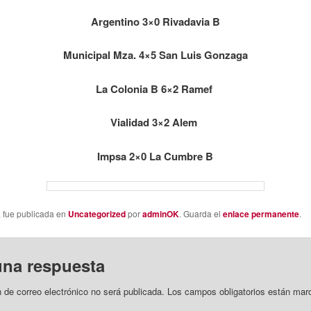
Argentino 3×0 Rivadavia B
Municipal Mza. 4×5 San Luis Gonzaga
La Colonia B 6×2 Ramef
Vialidad 3×2 Alem
Impsa 2×0 La Cumbre B
a fue publicada en
Uncategorized
por
adminOK
. Guarda el
enlace permanente
.
una respuesta
n de correo electrónico no será publicada.
Los campos obligatorios están mar