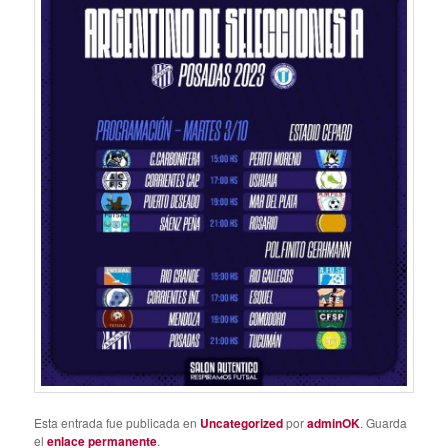
Esta entrada fue publicada en
Uncategorized
por
adminOK
. Guarda
el
enlace permanente
.