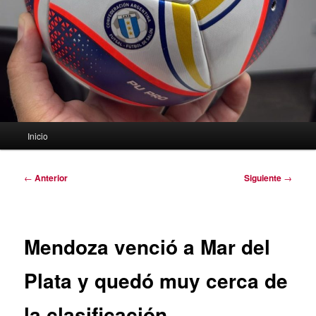
Menú
Inicio
principal
Navegación
←
Anterior
Siguiente
→
de
entradas
Mendoza venció a Mar del
Plata y quedó muy cerca de
la clasificación.