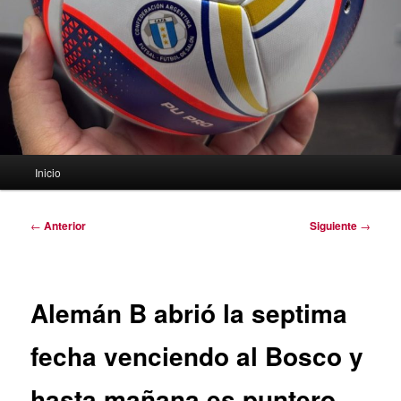
Menú
Inicio
principal
Navegación
←
Anterior
Siguiente
→
de
entradas
Alemán B abrió la septima
fecha venciendo al Bosco y
hasta mañana es puntero.