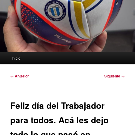
Menú
Inicio
principal
Navegación
←
Anterior
Siguiente
→
de
entradas
Feliz día del Trabajador
para todos. Acá les dejo
todo lo que pasó en