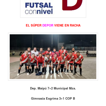
EL SÚPER
DEPOR
VIENE EN RACHA
Dep. Maipú 7×2 Municipal Mza.
Gimnasia Esgrima 3×1 COP B