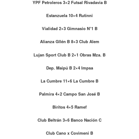
YPF Petroleros 3×2 Futsal Rivadavia B
Estanzuela 10×4 Rutinni
Vialidad 2×3 Gimnasio N°1 B
Alianza Gllén B 8×3 Club Alem
Lujan Sport Club B 2×1 Obras Mza. B
Dep. Maipú B 2×4 Impsa
La Cumbre 11×6 La Cumbre B
Palmira 4×2 Campo San José B
Biritos 4×5 Ramef
Club Beltrán 3×6 Banco Nación C
Club Cano x Covimeni B