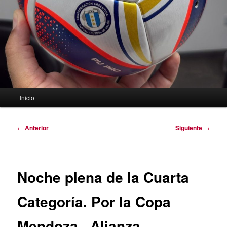
Menú
Inicio
principal
Navegación
←
Anterior
Siguiente
→
de
entradas
Noche plena de la Cuarta
Categoría. Por la Copa
Mendoza , Alianza