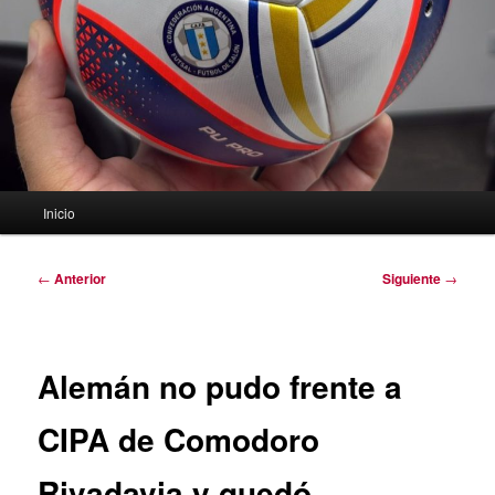
Menú
Inicio
principal
Navegación
←
Anterior
Siguiente
→
de
entradas
Alemán no pudo frente a
CIPA de Comodoro
Rivadavia y quedó