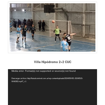
Villa Hipódromo 2×2 CUC
Reproductor
Media error: Format(s) not supported or source(s) not found
de
Descargar archivo: http://futsalconnivel.com.ar/wp-content/uploads/2024/05/VID-20240515-
vídeo
WA0302.mp4?_=1