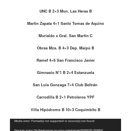
UNC B 2×3 Mun. Las Heras B
Martín Zapata 4×1 Santo Tomas de Aquino
Murialdo x Gral. San Martín C
Obras Mza. B 4×3 Dep. Maipú B
Ramef 4×6 San Francisco Javier
Gimnasio N°1 B 2×4 Estanzuela
San Luis Gonzaga 7×4 Club Beltrán
Carrodilla B 2×1 Petroleros YPF
Villa Hipódromo B 10×3 Coquimbito B
Reproductor
Media error: Format(s) not supported or source(s) not found
de
Descargar archivo: http://futsalconnivel.com.ar/wp-content/uploads/2024/05/VID-20240515-