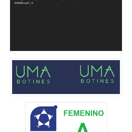
vídeo
WA0309.mp4?_=3