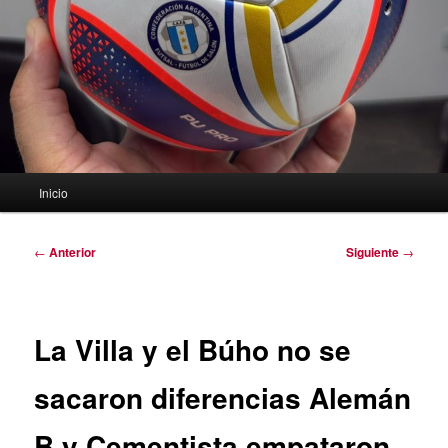
Menú
Inicio
principal
Navegación
←
Anterior
Siguiente
→
de
entradas
La Villa y el Búho no se
sacaron diferencias Alemán
B y Cementista empataron