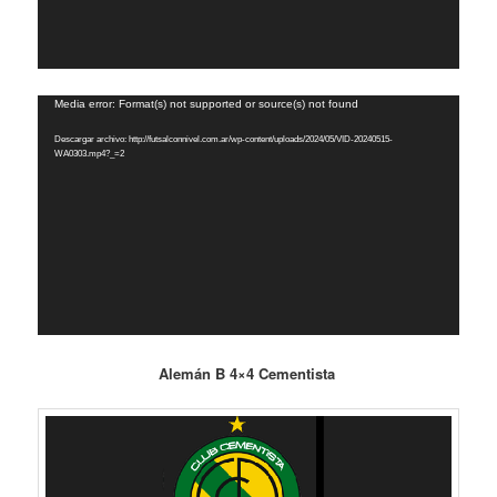
Reproductor
Media error: Format(s) not supported or source(s) not found
de
Descargar archivo: http://futsalconnivel.com.ar/wp-content/uploads/2024/05/VID-20240515-
vídeo
WA0303.mp4?_=2
Alemán B 4×4 Cementista