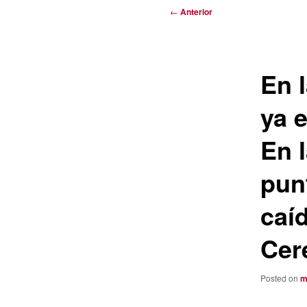
Navegación
←
Anterior
de
entradas
En 
ya e
En 
pun
caí
Cer
Posted on
m