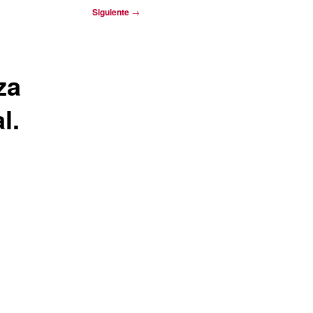
Siguiente
→
za
l.