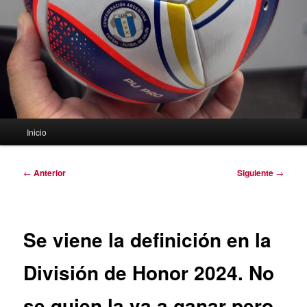
Menú
Inicio
principal
Navegación
←
Anterior
Siguiente
→
de
entradas
Se viene la definición en la
División de Honor 2024. No
se quien la va a ganar pero