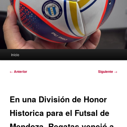
Menú
Inicio
principal
Navegación
←
Anterior
Siguiente
→
de
entradas
En una División de Honor
Historica para el Futsal de
Mendoza, Regatas venció a