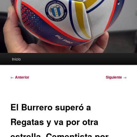
Menú
Inicio
principal
Navegación
←
Anterior
Siguiente
→
de
entradas
El Burrero superó a
Regatas y va por otra
estrella. Cementista por