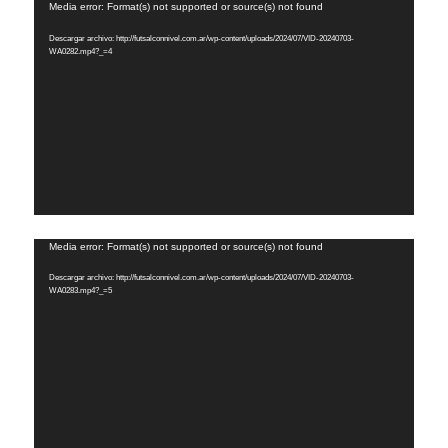
Reproductor
Media error: Format(s) not supported or source(s) not found
de
Descargar archivo: http://futsalconnivel.com.ar/wp-content/uploads/2024/07/VID-20240703-
vídeo
WA0282.mp4?_=4
Reproductor
Media error: Format(s) not supported or source(s) not found
de
Descargar archivo: http://futsalconnivel.com.ar/wp-content/uploads/2024/07/VID-20240703-
vídeo
WA0283.mp4?_=5