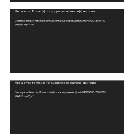
Reproductor
Media error: Format(s) not supported or source(s) not found
de
Descargar archivo: http://futsalconnivel.com.ar/wp-content/uploads/2024/07/VID-20240703-
vídeo
WA0284.mp4?_=6
Reproductor
Media error: Format(s) not supported or source(s) not found
de
Descargar archivo: http://futsalconnivel.com.ar/wp-content/uploads/2024/07/VID-20240703-
vídeo
WA0285.mp4?_=7