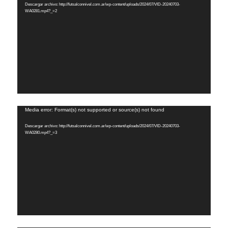
Descargar archivo: http://futsalconnivel.com.ar/wp-content/uploads/2024/07/VID-20240703-
vídeo
WA0281.mp4?_=2
Reproductor
Media error: Format(s) not supported or source(s) not found
de
Descargar archivo: http://futsalconnivel.com.ar/wp-content/uploads/2024/07/VID-20240703-
vídeo
WA0280.mp4?_=3