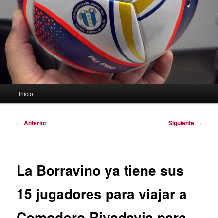
Menú
Inicio
principal
Navegación
←
Anterior
Siguiente
→
de
entradas
La Borravino ya tiene sus
15 jugadores para viajar a
Comodoro Rivadavia para