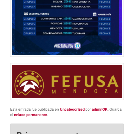
Esta entrada fue publicada en
Uncategorized
por
adminOK
. Guarda
el
enlace permanente
.