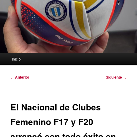
Menú
Inicio
principal
Navegación
←
Anterior
Siguiente
→
de
entradas
El Nacional de Clubes
Femenino F17 y F20
arrancó con todo éxito en