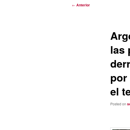
Navegación
←
Anterior
de
entradas
Arg
las 
der
por
el t
Posted on
s