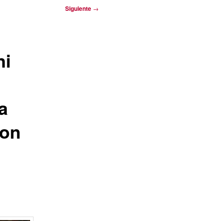
Siguiente
→
ni
a
con