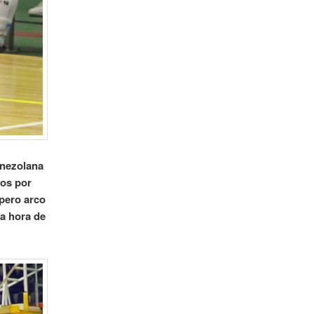
enezolana
dos por
pero arco
la hora de