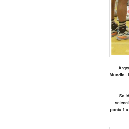
Argen
Mundial. 
Sali
selecc
ponía 1 a