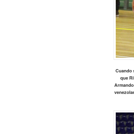
Cuando s
que Ri
Armando 
venezolan