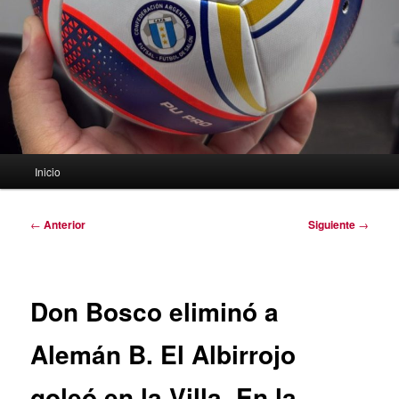
Menú
Inicio
principal
Navegación
←
Anterior
Siguiente
→
de
entradas
Don Bosco eliminó a
Alemán B. El Albirrojo
goleó en la Villa. En la