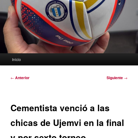
Menú
Inicio
principal
Navegación
←
Anterior
Siguiente
→
de
entradas
Cementista venció a las
chicas de Ujemvi en la final
y por sexto torneo