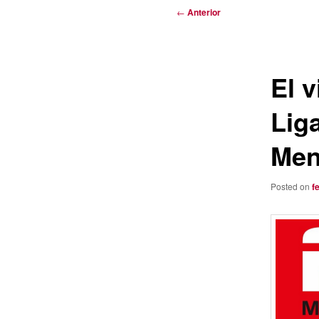
Navegación
←
Anterior
de
entradas
El 
Lig
Men
Posted on
f