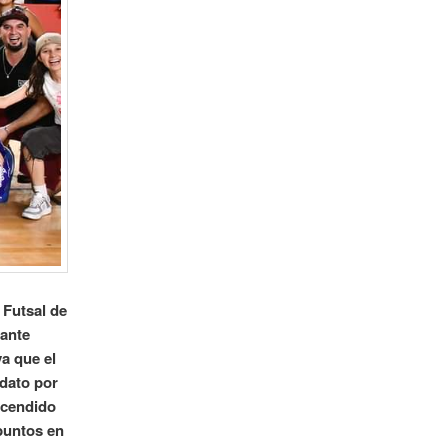
 Futsal de
 ante
ya que el
dato por
scendido
puntos en