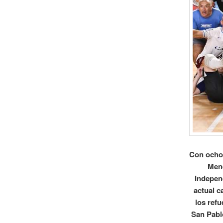
Con ochos
Mend
Independ
actual 
los refu
San Pabl