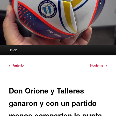
Menú
Inicio
principal
Navegación
←
Anterior
Siguiente
→
de
entradas
Don Orione y Talleres
ganaron y con un partido
menos comparten la punta