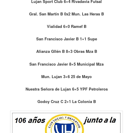
Lujan Sport Club 6×4 Rivadavia Futsal
Gral. San Martín B 0x2 Mun. Las Heras B
Vialidad 6×0 Ramef B
San Francisco Javier B 1×1 Supe
Alianza Gllén B 8×3 Obras Mza B
San Francisco Javier 8×5 Municipal Mza
Mun. Lujan 3×6 25 de Mayo
Nuestra Señora de Lujan 6×5 YPF Petroleros
Godoy Cruz C 2×1 La Colonia B