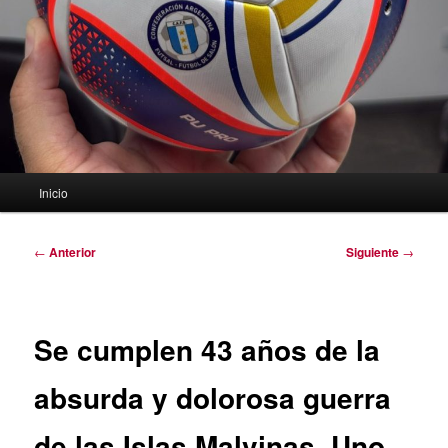
Menú
Inicio
principal
Navegación
←
Anterior
Siguiente
→
de
entradas
Se cumplen 43 años de la
absurda y dolorosa guerra
de las Islas Malvinas. Uno