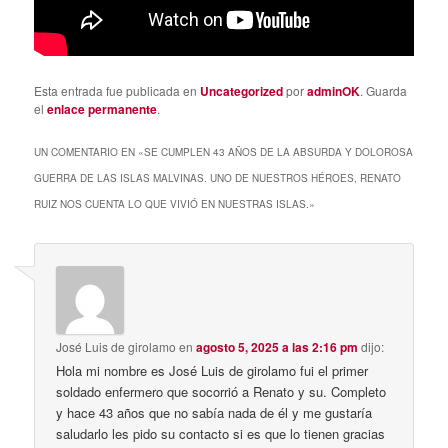
Esta entrada fue publicada en
Uncategorized
por
adminOK
. Guarda
el
enlace permanente
.
UN COMENTARIO EN «
SE CUMPLEN 43 AÑOS DE LA ABSURDA Y DOLOROSA
GUERRA DE LAS ISLAS MALVINAS. UNO DE NUESTROS HÉROES, RENATO
RUIZ NOS CUENTA LO QUE VIVIÓ EN NUESTRAS ISLAS.
»
José Luis de girolamo
en
agosto 5, 2025 a las 2:16 pm
dijo:
Hola mi nombre es José Luis de girolamo fui el primer
soldado enfermero que socorrió a Renato y su. Completo
y hace 43 años que no sabía nada de él y me gustaría
saludarlo les pido su contacto si es que lo tienen gracias