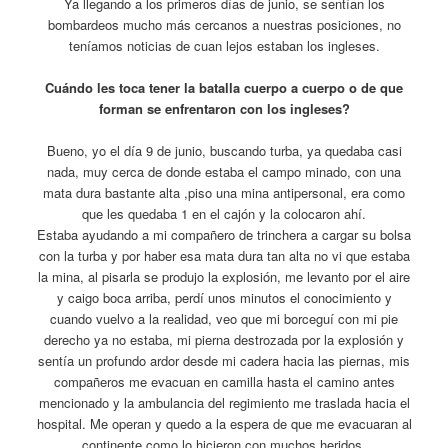
Ya llegando a los primeros días de junio, se sentían los
bombardeos mucho más cercanos a nuestras posiciones, no
teníamos noticias de cuan lejos estaban los ingleses.
Cuándo les toca tener la batalla cuerpo a cuerpo o de que
forman se enfrentaron con los ingleses?
Bueno, yo el día 9 de junio, buscando turba, ya quedaba casi
nada, muy cerca de donde estaba el campo minado, con una
mata dura bastante alta ,piso una mina antipersonal, era como
que les quedaba 1 en el cajón y la colocaron ahí.
Estaba ayudando a mi compañero de trinchera a cargar su bolsa
con la turba y por haber esa mata dura tan alta no vi que estaba
la mina, al pisarla se produjo la explosión, me levanto por el aire
y caigo boca arriba, perdí unos minutos el conocimiento y
cuando vuelvo a la realidad, veo que mi borceguí con mi pie
derecho ya no estaba, mi pierna destrozada por la explosión y
sentía un profundo ardor desde mi cadera hacia las piernas, mis
compañeros me evacuan en camilla hasta el camino antes
mencionado y la ambulancia del regimiento me traslada hacia el
hospital. Me operan y quedo a la espera de que me evacuaran al
continente como lo hicieron con muchos heridos.