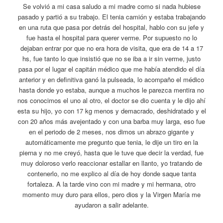
Se volvió a mi casa saludo a mi madre como si nada hubiese
pasado y partió a su trabajo. El tenia camión y estaba trabajando
en una ruta que pasa por detrás del hospital, hablo con su jefe y
fue hasta el hospital para querer verme. Por supuesto no lo
dejaban entrar por que no era hora de visita, que era de 14 a 17
hs, fue tanto lo que insistió que no se iba a ir sin verme, justo
pasa por el lugar el capitán médico que me había atendido el día
anterior y en definitiva ganó la pulseada, lo acompaño el médico
hasta donde yo estaba, aunque a muchos le parezca mentira no
nos conocimos el uno al otro, el doctor se dio cuenta y le dijo ahí
esta su hijo, yo con 17 kg menos y demacrado, deshidratado y el
con 20 años más avejentado y con una barba muy larga, eso fue
en el periodo de 2 meses, nos dimos un abrazo gigante y
automáticamente me pregunto que tenia, le dije un tiro en la
pierna y no me creyó, hasta que le tuve que decir la verdad, fue
muy doloroso verlo reaccionar estallar en llanto, yo tratando de
contenerlo, no me explico al día de hoy donde saque tanta
fortaleza. A la tarde vino con mi madre y mi hermana, otro
momento muy duro para ellos, pero dios y la Virgen María me
ayudaron a salir adelante.