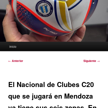
Menú
Inicio
principal
Navegación
←
Anterior
Siguiente
→
de
entradas
El Nacional de Clubes C20
que se jugará en Mendoza
ya tiene sus seis zonas. En