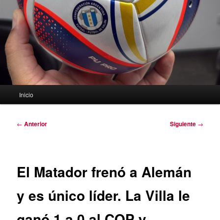
Menú
Inicio
principal
Navegación
←
Anterior
Siguiente
→
de
entradas
El Matador frenó a Alemán
y es único líder. La Villa le
ganó 1 a 0 al COP y