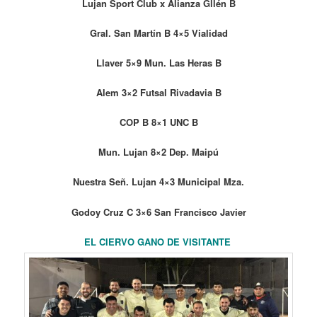
Lujan Sport Club x Alianza Gllén B
Gral. San Martín B 4×5 Vialidad
Llaver 5×9 Mun. Las Heras B
Alem 3×2 Futsal Rivadavia B
COP B 8×1 UNC B
Mun. Lujan 8×2 Dep. Maipú
Nuestra Señ. Lujan 4×3 Municipal Mza.
Godoy Cruz C 3×6 San Francisco Javier
EL CIERVO GANO DE VISITANTE