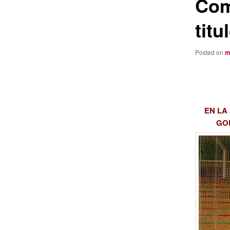
Com
titu
Posted on
m
EN LA
GO