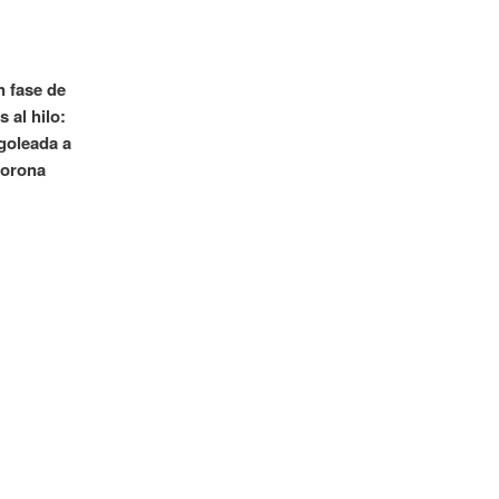
n fase de
 al hilo:
goleada a
corona