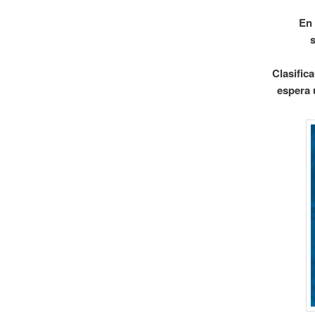
En 
s
Clasific
espera 