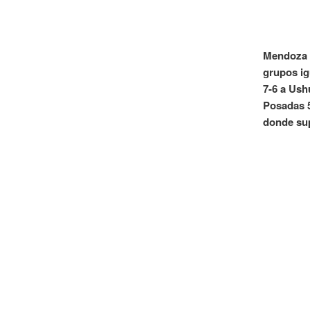
Mendoza t
grupos igu
7-6 a Ush
Posadas 5
donde sup