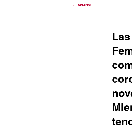
Navegación
←
Anterior
de
entradas
Las
Fem
com
coro
nov
Mie
ten