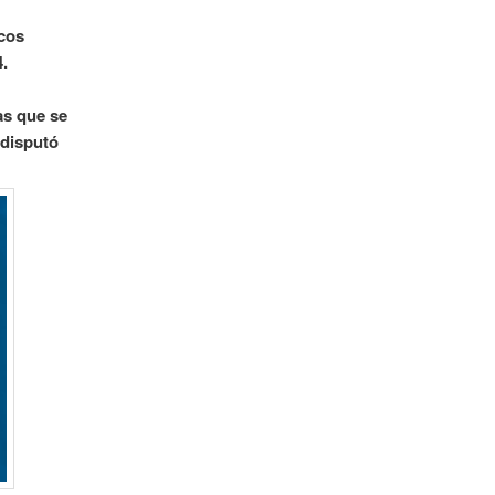
ocos
4.
as que se
 disputó