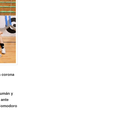
a corona
cumán y
 ante
l Comodoro