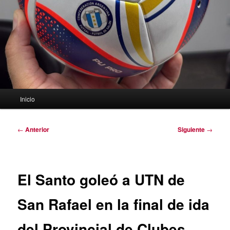
Menú
Inicio
principal
Navegación
←
Anterior
Siguiente
→
de
entradas
El Santo goleó a UTN de
San Rafael en la final de ida
del Provincial de Clubes