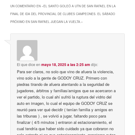
UN COMENTARIO EN «
EL SANTO GOLEÓ A UTN DE SAN RAFAEL EN LA
FINAL DE IDA DEL PROVINCIAL DE CLUBES CAMPEONES. EL SÁBADO
PRÓXIMO EN SAN RAFAEL JUEGAN LA VUELTA.
»
El que dice
en
mayo 18, 2025 a las 2:25 am
dijo:
Para ser claros, no solo que vino de afuera la violencia,
vino solo a la gente de GODOY CRUZ. Primero con
piedras tirando de afuera atentando a la seguridad de
jugadores, árbitros y familias/amigos que se acercaron a
ver el partido, lo cual ahí sufrió la ruptura del vidrio del
auto en imagen, lo cual el equipo de GODOY CRUZ se
reunió para ver qué decidir ( tenían familia y amigos en
las tribunas ) , se volvió a jugar, faltando poco para
finalizar ( 4/5 minutos ) entraron al estacionamiento, el
cual tendría que haber sido cuidado ya que cobraron no
solo entrada si no que estacionamiento, rompieron autos