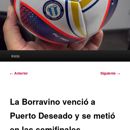
Menú
Inicio
principal
Navegación
←
Anterior
Siguiente
→
de
entradas
La Borravino venció a
Puerto Deseado y se metió
en las semifinales.