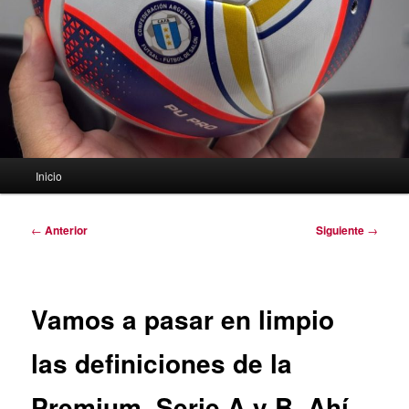
Menú
Inicio
principal
Navegación
←
Anterior
Siguiente
→
de
entradas
Vamos a pasar en limpio
las definiciones de la
Premium, Serie A y B. Ahí