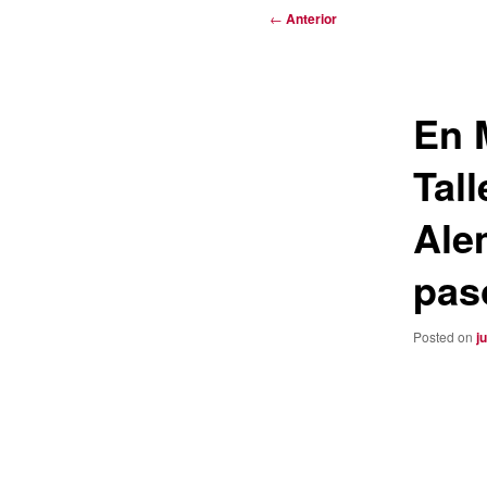
Navegación
←
Anterior
de
entradas
En 
Tall
Ale
pas
Posted on
j