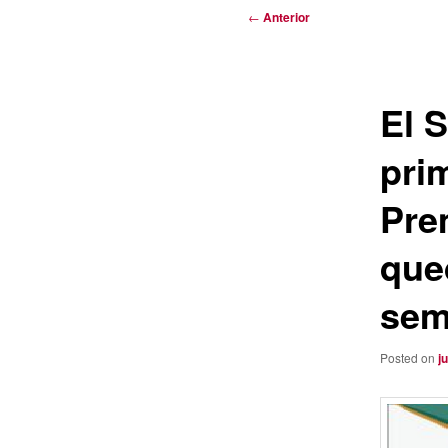
Navegación
←
Anterior
de
entradas
El S
prim
Pre
que
sem
Posted on
j