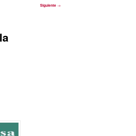
Siguiente
→
la