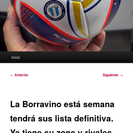
Menú
Inicio
principal
Navegación
←
Anterior
Siguiente
→
de
entradas
La Borravino está semana
tendrá sus lista definitiva.
Ya tiene su zona y rivales