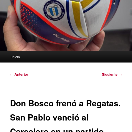
Menú
Inicio
principal
Navegación
←
Anterior
Siguiente
→
de
entradas
Don Bosco frenó a Regatas.
San Pablo venció al
Carcelero en un partido