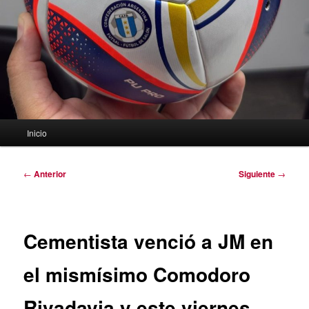
Menú
Inicio
principal
Navegación
←
Anterior
Siguiente
→
de
entradas
Cementista venció a JM en
el mismísimo Comodoro
Rivadavia y este viernes