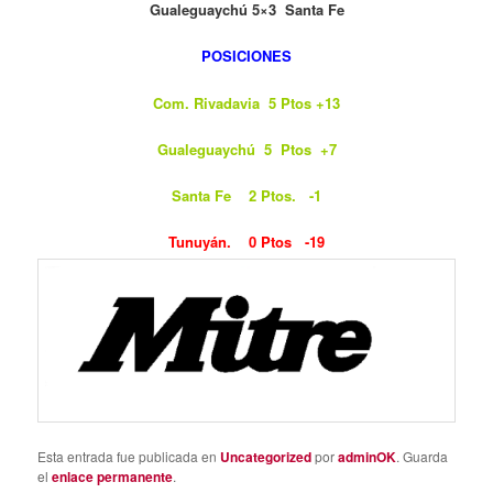
Gualeguaychú 5×3
Santa Fe
POSICIONES
Com. Rivadavia 5 Ptos +13
Gualeguaychú 5 Ptos +7
Santa Fe 2 Ptos. -1
Tunuyán. 0 Ptos -19
Esta entrada fue publicada en
Uncategorized
por
adminOK
. Guarda
el
enlace permanente
.