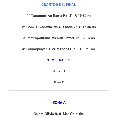
CUARTOS DE. FINAL
1° Tucumán vs Santa Fe 8° A 19 30 hs
2° Com. Rivadavia vs C. Olivia 7° B 17 45 hs
3° Metropolitana vs San Rafael 6°. C 16 hs
4° Gualeguaychú vs Mendoza 5 D 21 hs
SEMIFINALES
A vs D
B vs C
ZONA A
Caleta Olivia 9×0 Mar Chiquita