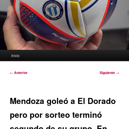
Menú
Inicio
principal
Navegación
←
Anterior
Siguiente
→
de
entradas
Mendoza goleó a El Dorado
pero por sorteo terminó
segundo de su grupo. En