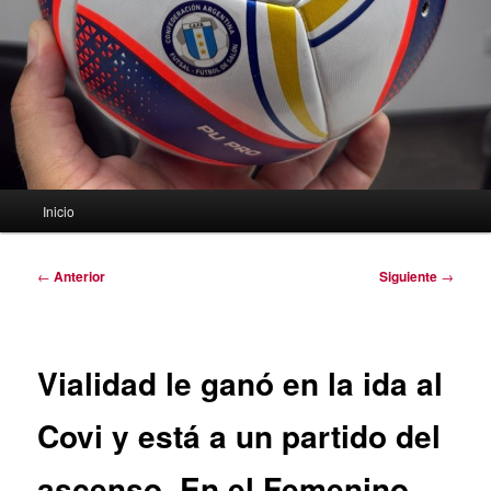
Menú
Inicio
principal
Navegación
←
Anterior
Siguiente
→
de
entradas
Vialidad le ganó en la ida al
Covi y está a un partido del
ascenso. En el Femenino