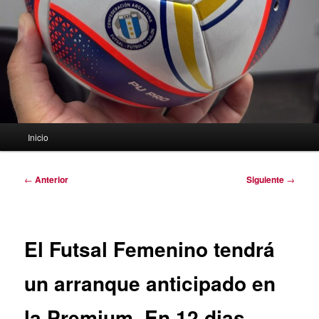
Menú
Inicio
principal
Navegación
←
Anterior
Siguiente
→
de
entradas
El Futsal Femenino tendrá
un arranque anticipado en
la Premium. En 12 dias