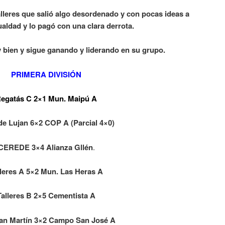
lleres que salió algo desordenado y con pocas ideas a
ualdad y lo pagó con una clara derrota.
 bien y sigue ganando y liderando en su grupo.
PRIMERA DIVISIÓN
egatás C 2×1 Mun. Maipú A
de Lujan 6×2 COP A (Parcial 4×0)
CEREDE 3×4 Alianza Gllén
.
lleres A 5×2 Mun. Las Heras A
Talleres B 2×5 Cementista A
San Martín 3×2 Campo San José A