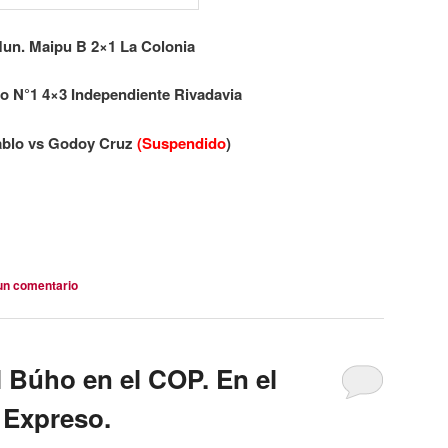
un. Maipu B 2×1 La Colonia
o N°1 4×3 Independiente Rivadavia
blo vs Godoy Cruz
(Suspendido
)
un comentario
l Búho en el COP. En el
 Expreso.