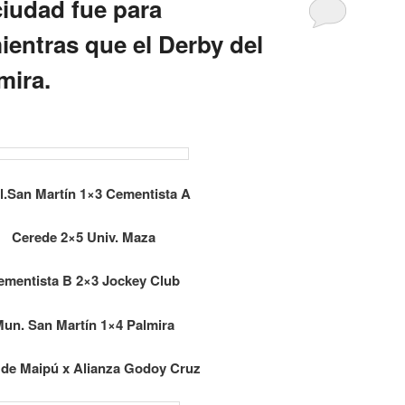
 ciudad fue para
ientras que el Derby del
mira.
l.San Martín 1×3 Cementista A
Cerede 2×5 Univ. Maza
ementista B 2×3 Jockey Club
un. San Martín 1×4 Palmira
 de Maipú x Alianza Godoy Cruz