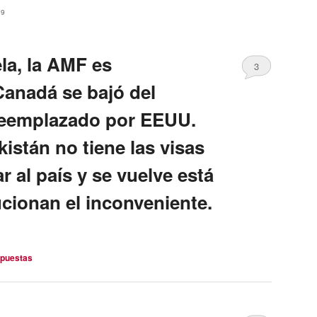
19
a, la AMF es
3
Canadá se bajó del
reemplazado por EEUU.
istán no tiene las visas
r al país y se vuelve está
cionan el inconveniente.
puestas