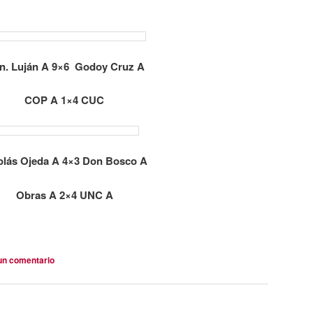
n. Luján A 9×6 Godoy Cruz A
COP A 1×4 CUC
olás Ojeda A 4×3 Don Bosco A
Obras A 2×4 UNC A
un comentario