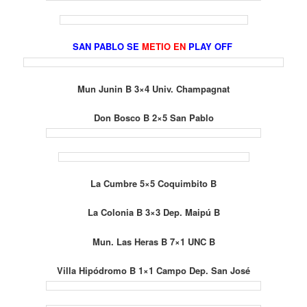
SAN PABLO SE
METIO EN
PLAY OFF
Mun Junin B 3×4 Univ. Champagnat
Don Bosco B 2×5 San Pablo
La Cumbre 5×5 Coquimbito B
La Colonia B 3×3 Dep. Maipú B
Mun. Las Heras B 7×1 UNC B
Villa Hipódromo B 1×1 Campo Dep. San José