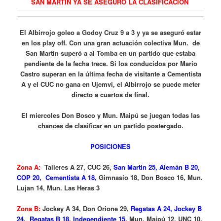
SAN MARTIN YA SE ASEGURO LA CLASIFICACION
El Albirrojo goleo a Godoy Cruz 9 a 3 y ya se aseguró estar
en los play off. Con una gran actuación colectiva Mun. de
San Martín superó a al Tomba en un partido que estaba
pendiente de la fecha trece. Si los conducidos por Mario
Castro superan en la última fecha de visitante a Cementista
A y el CUC no gana en Ujemvi, el Albirrojo se puede meter
directo a cuartos de final.
El miercoles Don Bosco y Mun. Maipú se juegan todas las
chances de clasificar en un partido postergado.
POSICIONES
Zona A:
Talleres A 27, CUC 26,
San Martín 25, Alemán B 20,
COP 20, Cementista A 18,
Gimnasio 18, Don Bosco 16, Mun.
Lujan 14, Mun. Las Heras 3
Zona B:
Jockey A 34, Don Orione 29,
Regatas A 24, Jockey B
24, Regatas B 18, Independiente 15
, Mun. Maipú 12, UNC 10,