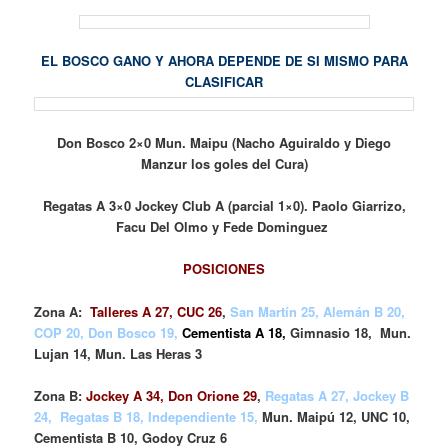
EL BOSCO GANO Y AHORA DEPENDE DE SI MISMO PARA
CLASIFICAR
Don Bosco 2×0 Mun. Maipu (Nacho Aguiraldo y Diego
Manzur los goles del Cura)
Regatas A 3×0 Jockey Club A (parcial 1×0). Paolo Giarrizo,
Facu Del Olmo y Fede Dominguez
POSICIONES
Zona A:
Talleres A 27, CUC 26
,
San Martín 25, Alemán B 20,
COP 20, Don Bosco 19,
Cementista A 18
,
Gimnasio 18, Mun.
Lujan 14, Mun. Las Heras 3
Zona B:
Jockey A 34, Don Orione 29
,
Regatas A 27, Jockey B
24, Regatas B 18, Independiente 15,
Mun. Maipú 12, UNC 10,
Cementista B 10, Godoy Cruz 6