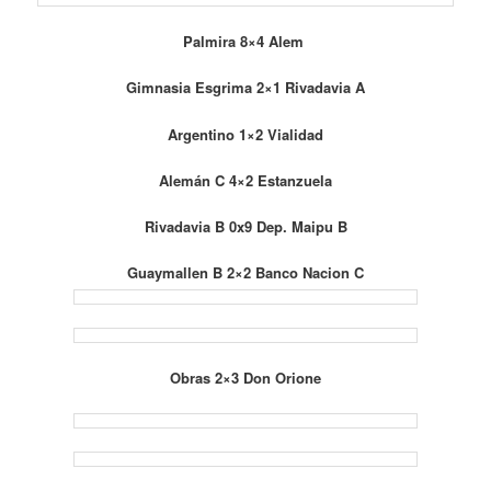
Palmira 8×4 Alem
Gimnasia Esgrima 2×1 Rivadavia A
Argentino 1×2 Vialidad
Alemán C 4×2 Estanzuela
Rivadavia B 0x9 Dep. Maipu B
Guaymallen B 2×2 Banco Nacion C
Obras 2×3 Don Orione