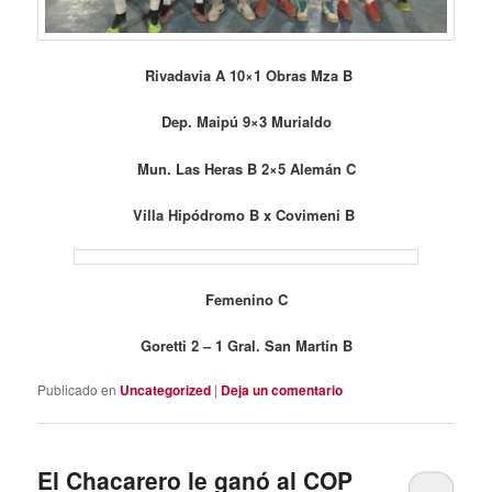
Rivadavia A 10×1 Obras Mza B
Dep. Maipú 9×3 Murialdo
Mun. Las Heras B 2×5 Alemán C
Villa Hipódromo B x Covimeni B
Femenino C
Goretti 2 – 1 Gral. San Martín B
Publicado en
Uncategorized
|
Deja un comentario
El Chacarero le ganó al COP