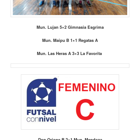
Mun. Lujan 5×2 Gimnasia Esgrima
Mun. Maipu B 1×1 Regatas A
Mun. Las Heras A 3×3 La Favorita
Don Orione B 2×1 Mun. Mendoza