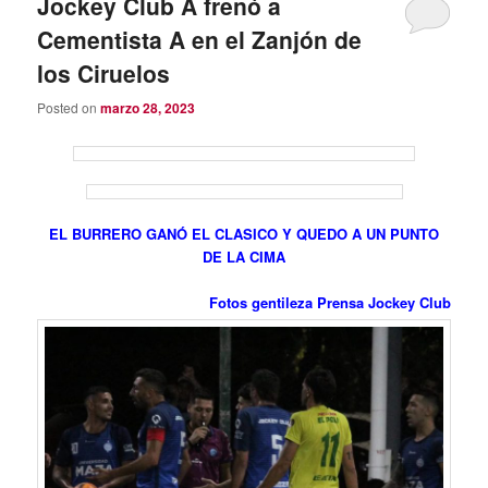
Jockey Club A frenó a
Cementista A en el Zanjón de
los Ciruelos
Posted on
marzo 28, 2023
EL BURRERO GANÓ EL CLASICO Y QUEDO A UN PUNTO
DE LA CIMA
Fotos gentileza Prensa Jockey Club