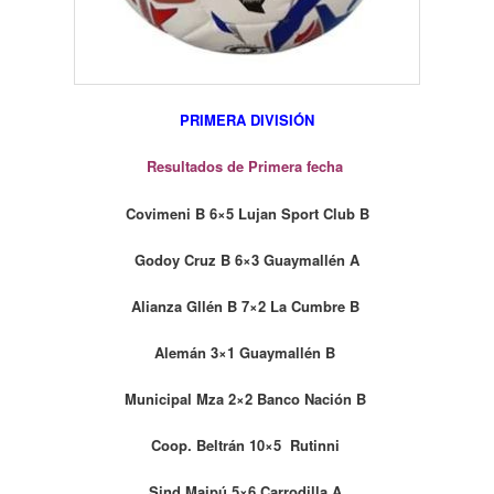
PRIMERA DIVISIÓN
Resultados de Primera fecha
Covimeni B 6×5 Lujan Sport Club B
Godoy Cruz B 6×3 Guaymallén A
Alianza Gllén B 7×2 La Cumbre B
Alemán 3×1 Guaymallén B
Municipal Mza 2×2 Banco Nación B
Coop. Beltrán 10×5 Rutinni
Sind Maipú 5×6 Carrodilla A