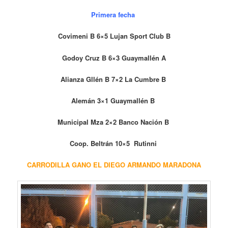
Primera fecha
Covimeni B 6×5 Lujan Sport Club B
Godoy Cruz B 6×3 Guaymallén A
Alianza Gllén B 7×2 La Cumbre B
Alemán 3×1 Guaymallén B
Municipal Mza 2×2 Banco Nación B
Coop. Beltrán 10×5 Rutinni
CARRODILLA GANO EL DIEGO ARMANDO MARADONA