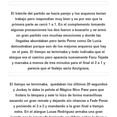
El trámite del partido se hacía parejo y los arqueros tenían
trabajo pero respondían muy bien y es por eso que la
primera parte se cerró 1 a 1. En el complemento tomando
algunas precauciones los dos fueron a buscarlo y se armó
un gran partido con muchas emociones y donde las
llegadas abundaban pero tanto Perez como De Lucia
demostraban porque son de los mejores arqueros que hay
en el país. El tiempo se terminaba y todo indicaba que el
alargue era el camino pero aparecía nuevamente Facu Tejada
y marcaba a menos de tres minutos para el final el 2 a 1 y
parecía que el festejo sería Azulgrana.
El tiempo se terminaba, quedaban los últimos 20 segundos
y Jockey le daba la pelota al Mágico Nico Paez para que
frotara la lámpara y este lo hizo de forma maravillosa
sacando un gran remate y dejando sin chances a Fede Perez
y poniendo el 2 a 2 y mandando a la gran final a tiempo
extra. En el alargue Lucas Rodriguez armaba una gran
jugada por la izquierda haciendo equilibrio sobre la línea y