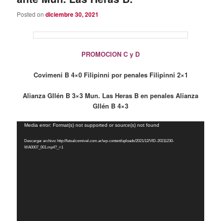
Posted on
diciembre 30, 2021
PROMOCION C y D
Covimeni B 4×0 Filipinni por penales Filipinni 2×1
Alianza Gllén B 3×3 Mun. Las Heras B en penales Alianza
Gllén B 4×3
Reproductor
Media error: Format(s) not supported or source(s) not found
de
Descargar archivo: http://futsalconnivel.com.ar/wp-content/uploads/2021/12/VID-20211230-
vídeo
WA0007_001.mp4?_=1