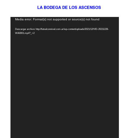
LA BODEGA DE LOS ASCENSOS
Reproductor
Media error: Format(s) not supported or source(s) not found
de
Descargar archivo: http://futsalconnivel.com.ar/wp-content/uploads/2021/12/VID-20211228-
vídeo
WA0001.mp4?_=2