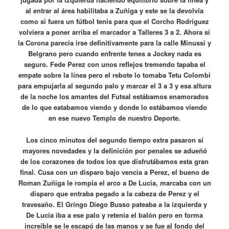
al entrar al área habilitaba a Zuñiga y este se la devolvía
como si fuera un fútbol tenis para que el Corcho Rodriguez
volviera a poner arriba el marcador a Talleres 3 a 2.
Ahora si
la Corona parecía irse definitivamente para la calle Minussi y
Belgrano pero cuando enfrente tenes a Jockey nada es
seguro. Fede Perez con unos reflejos tremendo tapaba el
empate sobre la línea pero el rebote lo tomaba Tetu Colombi
para empujarla al segundo palo y marcar el 3 a 3 y esa altura
de la noche los amantes del Futsal estábamos enamorados
de lo que eatabamos viendo y donde lo estábamos viendo
en ese nuevo Templo de nuestro Deporte.
Los cinco minutos del segundo tiempo extra pasaron si
mayores novedades y la definición por penales se adueñó
de los corazones de todos los que disfrutábamos esta gran
final.
Cusa con un disparo bajo vencia a Perez, el bueno de
Roman Zuñiga le rompía el arco a De Lucia, marcaba con un
disparo que entraba pegado a la cabeza de Perez y el
travesaño. El Gringo Diego Busso pateaba a la izquierda y
De Lucia iba a ese palo y retenía el balón pero en forma
increíble se le escapó de las manos y se fue al fondo del