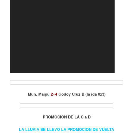
Mun. Maipú
2×4
Godoy Cruz B (la ida 0x3)
PROMOCION DE LA C a D
LA LLUVIA SE LLEVO LA PROMOCION DE VUELTA