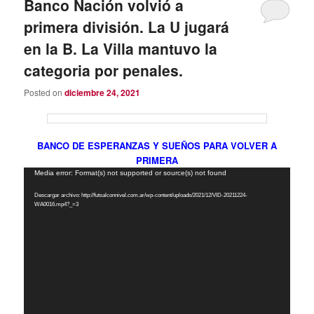
Banco Nación volvió a
primera división. La U jugará
en la B. La Villa mantuvo la
categoria por penales.
Posted on
diciembre 24, 2021
BANCO DE ESPERANZAS Y SUEÑOS PARA VOLVER A
PRIMERA
Reproductor
Media error: Format(s) not supported or source(s) not found
de
Descargar archivo: http://futsalconnivel.com.ar/wp-content/uploads/2021/12/VID-20211224-
vídeo
WA0016.mp4?_=3