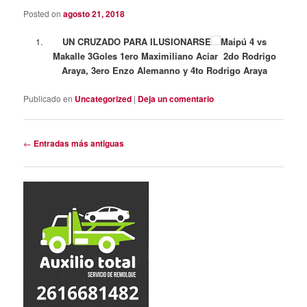
Posted on
agosto 21, 2018
UN CRUZADO PARA ILUSIONARSE
Maipú 4 vs
Makalle 3Goles 1ero Maximiliano Aciar 2do Rodrigo
Araya, 3ero Enzo Alemanno
y 4to Rodrigo Araya
Publicado en
Uncategorized
|
Deja un comentario
Navegación
←
Entradas más antiguas
de
entradas