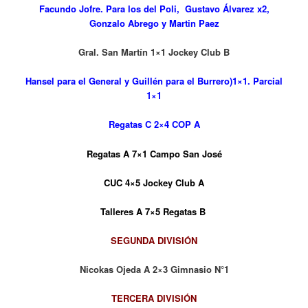
Facundo Jofre. Para
los del Poli, Gustavo Álvarez x2,
Gonzalo Abrego y Martin Paez
Gral. San Martín 1×1 Jockey Club B
Hansel para el General y Guillén para el Burrero)1×1. Parcial
1×1
Regatas C 2×4 COP A
Regatas A 7×1 Campo San José
CUC 4×5 Jockey Club A
Talleres A 7×5 Regatas B
SEGUNDA DIVISIÓN
Nicokas Ojeda A 2×3 Gimnasio N°1
TERCERA DIVISIÓN