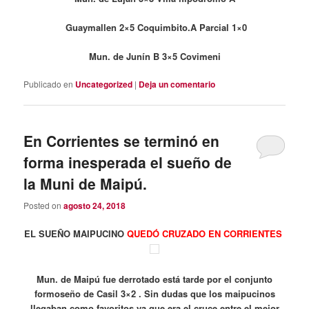
Guaymallen 2×5 Coquimbito.A Parcial 1×0
Mun. de Junín B 3×5 Covimeni
Publicado en
Uncategorized
|
Deja un comentario
En Corrientes se terminó en
forma inesperada el sueño de
la Muni de Maipú.
Posted on
agosto 24, 2018
EL SUEÑO MAIPUCINO
QUEDÓ CRUZADO EN CORRIENTES
Mun. de Maipú fue derrotado está tarde por el conjunto
formoseño de Casil 3×2 . Sin dudas que los maipucinos
llegaban como favoritos ya que era el cruce entre el mejor