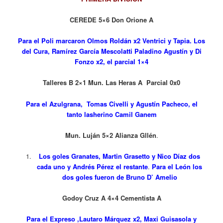
CEREDE 5×6 Don Orione A
Para el Poli marcaron Olmos Roldán x2 Ventrici y Tapia. Los
del Cura, Ramírez García Mescolatti Paladino Agustín y Di
Fonzo x2, el parcial 1×4
Talleres B 2×1 Mun. Las Heras A Parcial 0x0
Para el Azulgrana, Tomas Civelli y Agustín Pacheco, el
tanto lasherino Camil Ganem
Mun. Luján 5×2 Alianza Gllén
.
Los goles Granates, Martin Grasetto y Nico Díaz dos
cada uno y Andrés Pérez el restante
.
Para el León los
dos goles fueron de Bruno D’ Amelio
Godoy Cruz A 4×4 Cementista A
Para el Expreso ,Lautaro Márquez x2, Maxi Guisasola y