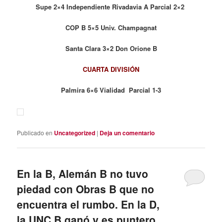
Supe 2×4 Independiente Rivadavia A Parcial 2×2
COP B 5×5 Univ. Champagnat
Santa Clara 3×2 Don Orione B
CUARTA DIVISIÓN
Palmira 6×6 Vialidad Parcial 1-3
Publicado en
Uncategorized
|
Deja un comentario
En la B, Alemán B no tuvo
piedad con Obras B que no
encuentra el rumbo. En la D,
la UNC B ganó y es puntero