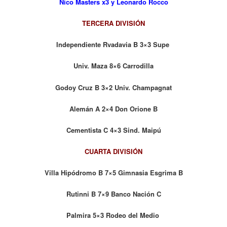
Nico Masters x3 y Leonardo Rocco
TERCERA DIVISIÓN
Independiente Rvadavia B 3×3 Supe
Univ. Maza 8×6 Carrodilla
Godoy Cruz B 3×2 Univ. Champagnat
Alemán A 2×4 Don Orione B
Cementista C 4×3 Sind. Maipú
CUARTA DIVISIÓN
Villa Hipódromo B 7×5 Gimnasia Esgrima B
Rutinni B 7×9 Banco Nación C
Palmira 5×3 Rodeo del Medio